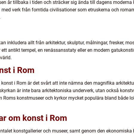
sen år tillbaka i tiden och sträcker sig ända till dagens moderna
 med verk från forntida civilisationer som etruskerna och romar
.
inkludera allt från arkitektur, skulptur, målningar, fresker, mosa
tt antikt tempel, en renässansstaty eller en modern gatukonstins
värld.
nst i Rom
v konst i Rom är det svårt att inte nämna den magnifika arkite
yrkan är inte bara arkitektoniska underverk, utan också konstve
om Roms konstmuseer och kyrkor mycket populära bland både l
gar om konst i Rom
let konstgallerier och museer, samt genom den ekonomiska bet