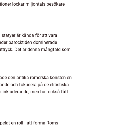
tioner lockar miljontals besökare
statyer är kända för att vara
Under barocktiden dominerade
 uttryck. Det är denna mångfald som
hade den antika romerska konsten en
nde och fokusera på de elitistiska
h inkluderande, men har också fått
elat en roll i att forma Roms