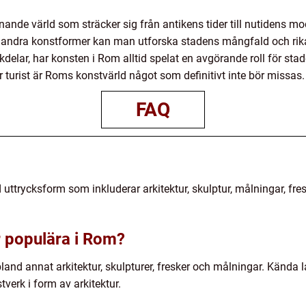
ande värld som sträcker sig från antikens tider till nutidens 
ch andra konstformer kan man utforska stadens mångfald och rika
kdelar, har konsten i Rom alltid spelat en avgörande roll för st
r turist är Roms konstvärld något som definitivt inte bör missas.
FAQ
ttrycksform som inkluderar arkitektur, skulptur, målningar, fres
r populära i Rom?
bland annat arkitektur, skulpturer, fresker och målningar. Kä
verk i form av arkitektur.