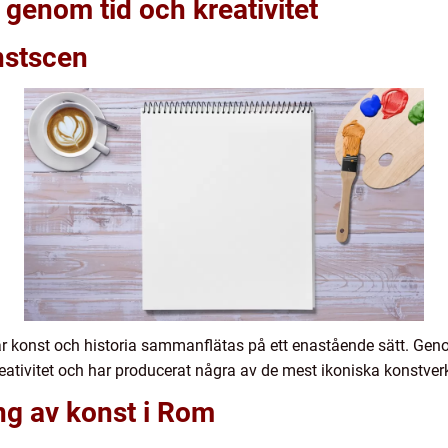
 genom tid och kreativitet
nstscen
där konst och historia sammanflätas på ett enastående sätt. G
reativitet och har producerat några av de mest ikoniska konstverk
ng av konst i Rom