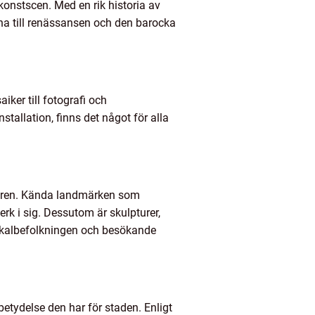
 konstscen. Med en rik historia av
na till renässansen och den barocka
iker till fotografi och
tallation, finns det något för alla
kturen. Kända landmärken som
rk i sig. Dessutom är skulpturer,
okalbefolkningen och besökande
ydelse den har för staden. Enligt