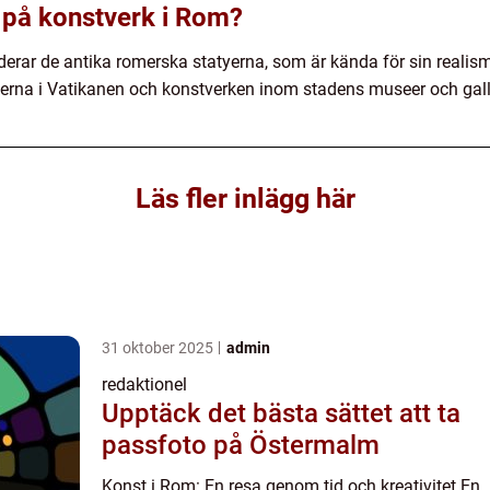
 på konstverk i Rom?
erar de antika romerska statyerna, som är kända för sin realis
erna i Vatikanen och konstverken inom stadens museer och galle
Läs fler inlägg här
31 oktober 2025
admin
redaktionel
Upptäck det bästa sättet att ta
passfoto på Östermalm
Konst i Rom: En resa genom tid och kreativitet En