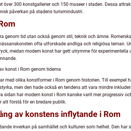
det över 300 konstgallerier och 150 museer i staden. Dessa attrak
misk påverkan på stadens turismindustri.
i Rom
ra genom tid utan också genom stil, teknik och ämne. Romerska 
renässanskonsten ofta utforskade andliga och religiösa teman. 
ttryck, medan modern konst har gett utrymme för experimentella
ännande.
 av konst i Rom genom tiderna
lar med olika konstformer i Rom genom historien. Till exempel 
yrka, men den hade också en tendens att vara mindre inkludera
ra sidan har modern konst i Rom kanske varit mer progressiv oc
r att förstå för en bredare publik.
ång av konstens inflytande i Rom
ydande inverkan på samhället och kulturen som helhet. Den har sp