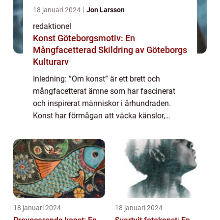
18 januari 2024
Jon Larsson
redaktionel
Konst Göteborgsmotiv: En
Mångfacetterad Skildring av Göteborgs
Kulturarv
Inledning: ”Om konst” är ett brett och
mångfacetterat ämne som har fascinerat
och inspirerat människor i århundraden.
Konst har förmågan att väcka känslor,
skapa diskussion och uttrycka idéer och
perspektiv på ett sätt som inget annat med...
18 januari 2024
18 januari 2024