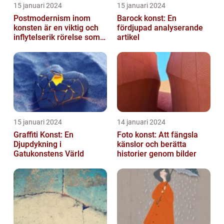
15 januari 2024
15 januari 2024
Postmodernism inom
Barock konst: En
konsten är en viktig och
fördjupad analyserande
inflytelserik rörelse som
artikel
utmanar traditionella
normer o...
15 januari 2024
14 januari 2024
Graffiti Konst: En
Foto konst: Att fängsla
Djupdykning i
känslor och berätta
Gatukonstens Värld
historier genom bilder