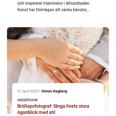
och inspirerat människor i århundraden.
Konst har förmågan att väcka känslor,
skapa diskussion och uttrycka idéer och
perspektiv på ett sätt som inget annat med...
07 april 2025
Simon Hagberg
redaktionel
Bröllopsfotograf: fånga livets stora
ögonblick med stil