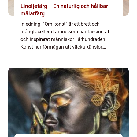
Linoljefärg – En naturlig och hållbar
målarfärg
Inledning: ”Om konst” är ett brett och
mångfacetterat ämne som har fascinerat
och inspirerat människor i århundraden.
Konst har förmågan att väcka känslor,
skapa diskussion och uttrycka idéer och
perspektiv på ett sätt som inget annat med...