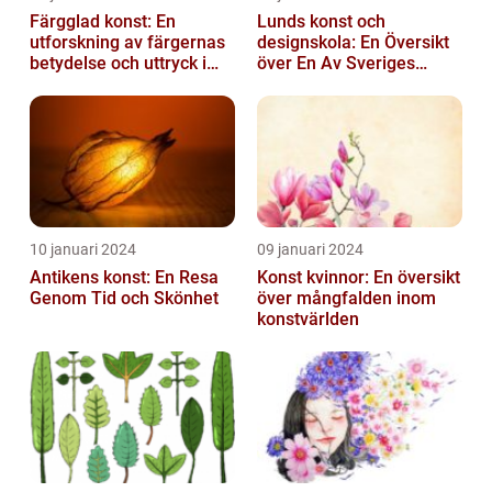
Färgglad konst: En
Lunds konst och
utforskning av färgernas
designskola: En Översikt
betydelse och uttryck i
över En Av Sveriges
konsten
Ledande
Utbildningsanstalter inom
Konst...
10 januari 2024
09 januari 2024
Antikens konst: En Resa
Konst kvinnor: En översikt
Genom Tid och Skönhet
över mångfalden inom
konstvärlden