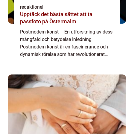
redaktionel
Upptäck det bästa sättet att ta
passfoto på Östermalm
Postmodern konst – En utforskning av dess
mångfald och betydelse Inledning
Postmodern konst är en fascinerande och
dynamisk rörelse som har revolutionerat
konstvärlden under de senaste decennierna.
I denna artikel kommer vi att ta en grundlig
t...