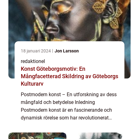
18 januari 2024
Jon Larsson
redaktionel
Konst Göteborgsmotiv: En
Mångfacetterad Skildring av Göteborgs
Kulturarv
Postmodern konst – En utforskning av dess
mångfald och betydelse Inledning
Postmodern konst är en fascinerande och
dynamisk rörelse som har revolutionerat
konstvärlden under de senaste decennierna.
I denna artikel kommer vi att ta en grundlig