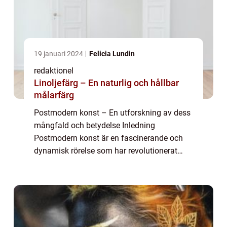
19 januari 2024
Felicia Lundin
redaktionel
Linoljefärg – En naturlig och hållbar
målarfärg
Postmodern konst – En utforskning av dess
mångfald och betydelse Inledning
Postmodern konst är en fascinerande och
dynamisk rörelse som har revolutionerat
konstvärlden under de senaste decennierna.
I denna artikel kommer vi att ta en grundlig
t...