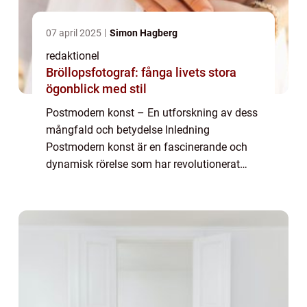
07 april 2025
Simon Hagberg
redaktionel
Bröllopsfotograf: fånga livets stora
ögonblick med stil
Postmodern konst – En utforskning av dess
mångfald och betydelse Inledning
Postmodern konst är en fascinerande och
dynamisk rörelse som har revolutionerat
konstvärlden under de senaste decennierna.
I denna artikel kommer vi att ta en grundlig
t...