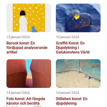
dess mätbarhet
utmanar traditionella
normer o...
15 januari 2024
15 januari 2024
Barock konst: En
Graffiti Konst: En
fördjupad analyserande
Djupdykning i
artikel
Gatukonstens Värld
14 januari 2024
14 januari 2024
Foto konst: Att fängsla
Stilleben konst: En
känslor och berätta
djupdykning