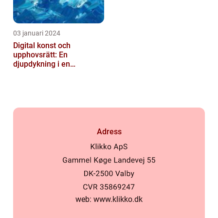
03 januari 2024
Digital konst och
upphovsrätt: En
djupdykning i en
nyskapande värld
Adress
web:
www.klikko.dk