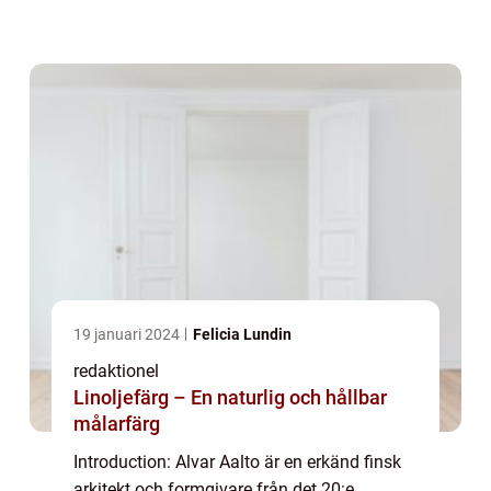
internationellt erkännande för sitt arbete.
Hans innovativa och funktionella design...
19 januari 2024
Felicia Lundin
redaktionel
Linoljefärg – En naturlig och hållbar
målarfärg
Introduction: Alvar Aalto är en erkänd finsk
arkitekt och formgivare från det 20:e