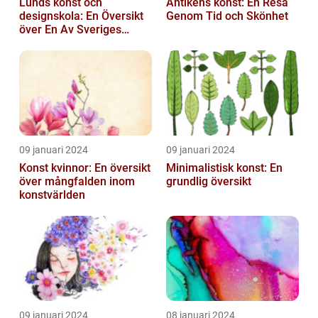
Lunds konst och
Antikens konst: En Resa
designskola: En Översikt
Genom Tid och Skönhet
över En Av Sveriges
Ledande
Utbildningsanstalter inom
Konst...
09 januari 2024
09 januari 2024
Konst kvinnor: En översikt
Minimalistisk konst: En
över mångfalden inom
grundlig översikt
konstvärlden
09 januari 2024
08 januari 2024