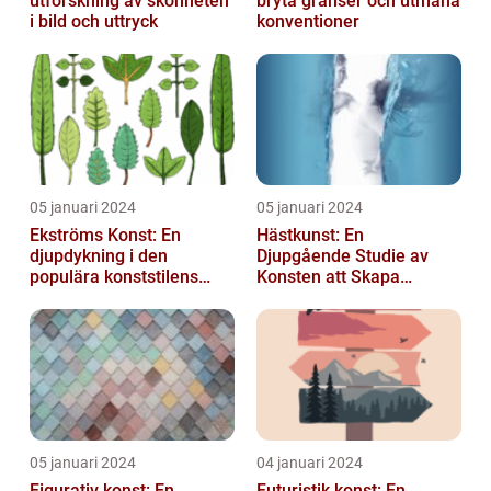
utforskning av skönheten
bryta gränser och utmana
i bild och uttryck
konventioner
05 januari 2024
05 januari 2024
Ekströms Konst: En
Hästkunst: En
djupdykning i den
Djupgående Studie av
populära konststilens
Konsten att Skapa
värld
Skönhet och Styrka
05 januari 2024
04 januari 2024
Figurativ konst: En
Futuristik konst: En