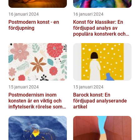
16 januari 2024
16 januari 2024
Postmodern konst - en
Konst för klassiker: En
fördjupning
fördjupad analys av
populära konstverk och
dess mätbarhet
15 januari 2024
15 januari 2024
Postmodernism inom
Barock konst: En
konsten är en viktig och
fördjupad analyserande
inflytelserik rörelse som
artikel
utmanar traditionella
normer o...