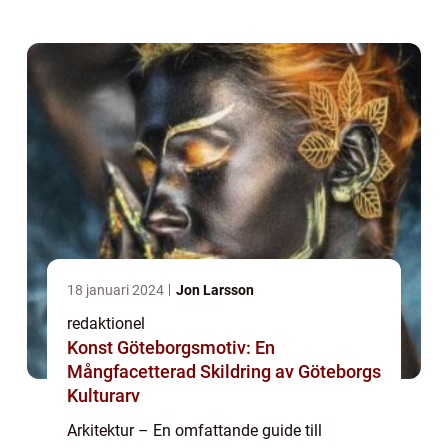
använda och bebo. Det är en disciplin som
kombinerar teknik, estetik och funktion för ...
18 januari 2024
Jon Larsson
redaktionel
Konst Göteborgsmotiv: En
Mångfacetterad Skildring av Göteborgs
Kulturarv
Arkitektur – En omfattande guide till