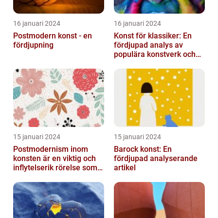
16 januari 2024
16 januari 2024
Postmodern konst - en
Konst för klassiker: En
fördjupning
fördjupad analys av
populära konstverk och
dess mätbarhet
15 januari 2024
15 januari 2024
Postmodernism inom
Barock konst: En
konsten är en viktig och
fördjupad analyserande
inflytelserik rörelse som
artikel
utmanar traditionella
normer o...