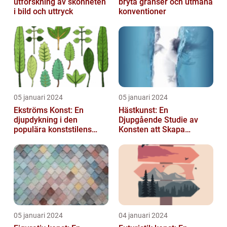
utforskning av skönheten
bryta gränser och utmana
i bild och uttryck
konventioner
05 januari 2024
05 januari 2024
Ekströms Konst: En
Hästkunst: En
djupdykning i den
Djupgående Studie av
populära konststilens
Konsten att Skapa
värld
Skönhet och Styrka
05 januari 2024
04 januari 2024