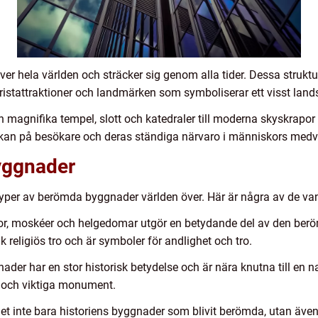
hela världen och sträcker sig genom alla tider. Dessa strukturer 
uristattraktioner och landmärken som symboliserar ett visst lands
 magnifika tempel, slott och katedraler till moderna skyskrapo
rkan på besökare och deras ständiga närvaro i människors medv
yggnader
 typer av berömda byggnader världen över. Här är några av de van
kor, moskéer och helgedomar utgör en betydande del av den be
 religiös tro och är symboler för andlighet och tro.
der har en stor historisk betydelse och är nära knutna till en na
s och viktiga monument.
 det inte bara historiens byggnader som blivit berömda, utan även