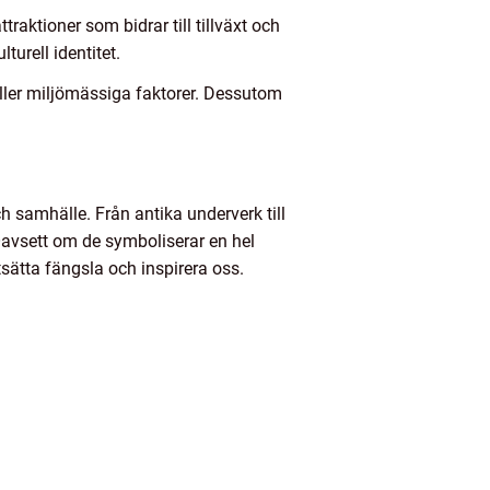
raktioner som bidrar till tillväxt och
urell identitet.
ller miljömässiga faktorer. Dessutom
h samhälle. Från antika underverk till
Oavsett om de symboliserar en hel
tsätta fängsla och inspirera oss.