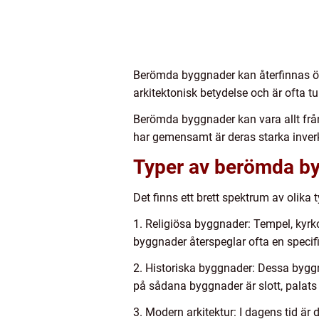
Berömda byggnader kan återfinnas över 
arkitektonisk betydelse och är ofta t
Berömda byggnader kan vara allt från
har gemensamt är deras starka inve
Typer av berömda b
Det finns ett brett spektrum av olika
1. Religiösa byggnader: Tempel, kyr
byggnader återspeglar ofta en specifik
2. Historiska byggnader: Dessa byggna
på sådana byggnader är slott, palat
3. Modern arkitektur: I dagens tid är