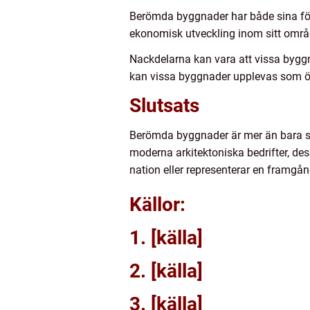
Berömda byggnader har både sina fördel
ekonomisk utveckling inom sitt område
Nackdelarna kan vara att vissa byggn
kan vissa byggnader upplevas som öv
Slutsats
Berömda byggnader är mer än bara stat
moderna arkitektoniska bedrifter, de
nation eller representerar en framgån
Källor:
1. [källa]
2. [källa]
3. [källa]