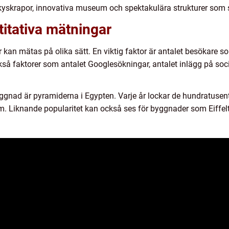
 skyskrapor, innovativa museum och spektakulära strukturer som 
titativa mätningar
an mätas på olika sätt. En viktig faktor är antalet besökare som 
kså faktorer som antalet Googlesökningar, antalet inlägg på so
gnad är pyramiderna i Egypten. Varje år lockar de hundratusental
Liknande popularitet kan också ses för byggnader som Eiffelt