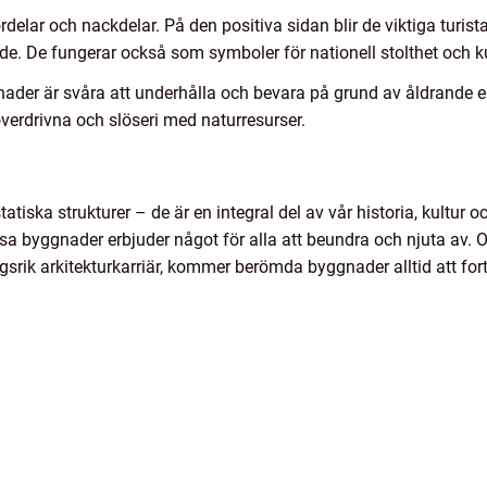
ar och nackdelar. På den positiva sidan blir de viktiga turistatt
. De fungerar också som symboler för nationell stolthet och kult
ader är svåra att underhålla och bevara på grund av åldrande e
erdrivna och slöseri med naturresurser.
iska strukturer – de är en integral del av vår historia, kultur oc
ssa byggnader erbjuder något för alla att beundra och njuta av. 
gsrik arkitekturkarriär, kommer berömda byggnader alltid att for