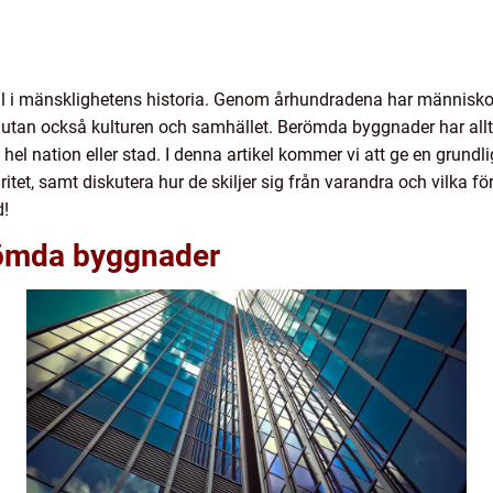
roll i mänsklighetens historia. Genom århundradena har människ
 utan också kulturen och samhället. Berömda byggnader har allti
el nation eller stad. I denna artikel kommer vi att ge en grund
ritet, samt diskutera hur de skiljer sig från varandra och vilka 
d!
römda byggnader