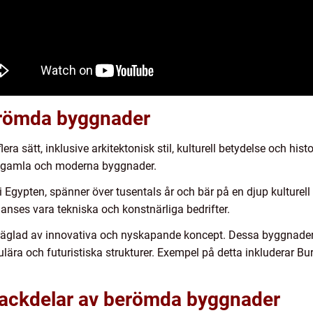
erömda byggnader
era sätt, inklusive arkitektonisk stil, kulturell betydelse och his
n gamla och moderna byggnader.
gypten, spänner över tusentals år och bär på en djup kulturell 
anses vara tekniska och konstnärliga bedrifter.
präglad av innovativa och nyskapande koncept. Dessa byggnader 
lära och futuristiska strukturer. Exempel på detta inkluderar B
 nackdelar av berömda byggnader