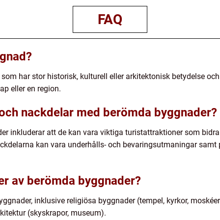
FAQ
ggnad?
om har stor historisk, kulturell eller arkitektonisk betydelse o
ap eller en region.
r och nackdelar med berömda byggnader?
inkluderar att de kan vara viktiga turistattraktioner som bidrar
 Nackdelarna kan vara underhålls- och bevaringsutmaningar samt 
yper av berömda byggnader?
yggnader, inklusive religiösa byggnader (tempel, kyrkor, moskéer)
itektur (skyskrapor, museum).