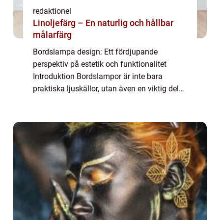
redaktionel
Linoljefärg – En naturlig och hållbar
målarfärg
Bordslampa design: Ett fördjupande
perspektiv på estetik och funktionalitet
Introduktion Bordslampor är inte bara
praktiska ljuskällor, utan även en viktig del
av inredningen som kan förhöja estetiken
och stämningen i ett rum. I denna artikel
kommer ...