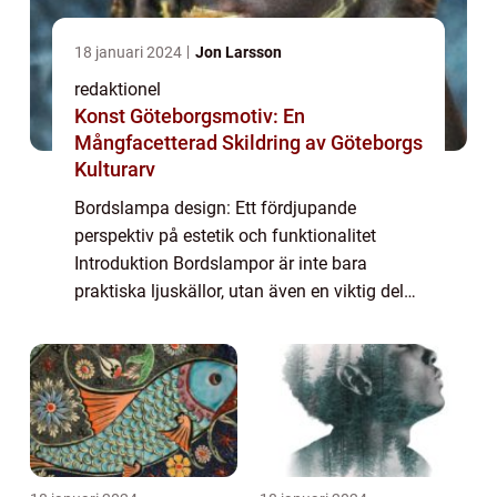
18 januari 2024
Jon Larsson
redaktionel
Konst Göteborgsmotiv: En
Mångfacetterad Skildring av Göteborgs
Kulturarv
Bordslampa design: Ett fördjupande
perspektiv på estetik och funktionalitet
Introduktion Bordslampor är inte bara
praktiska ljuskällor, utan även en viktig del
av inredningen som kan förhöja estetiken
och stämningen i ett rum. I denna artikel
kommer ...