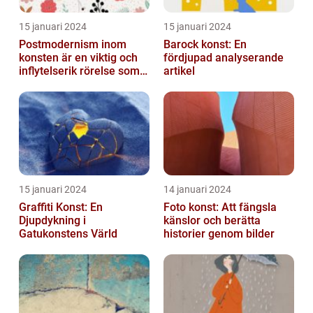
15 januari 2024
15 januari 2024
Postmodernism inom
Barock konst: En
konsten är en viktig och
fördjupad analyserande
inflytelserik rörelse som
artikel
utmanar traditionella
normer o...
15 januari 2024
14 januari 2024
Graffiti Konst: En
Foto konst: Att fängsla
Djupdykning i
känslor och berätta
Gatukonstens Värld
historier genom bilder