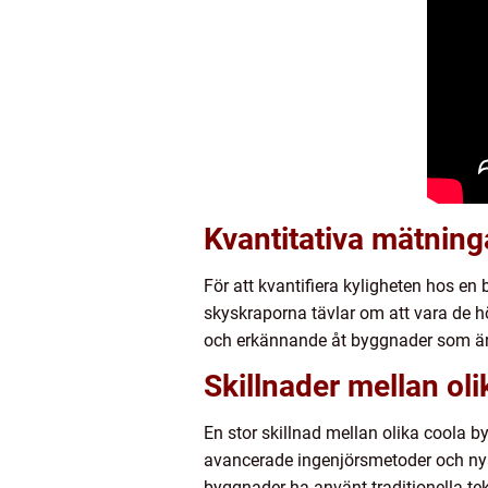
Kvantitativa mätning
För att kvantifiera kyligheten hos e
skyskraporna tävlar om att vara de hö
och erkännande åt byggnader som är 
Skillnader mellan ol
En stor skillnad mellan olika coola 
avancerade ingenjörsmetoder och nya 
byggnader ha använt traditionella te