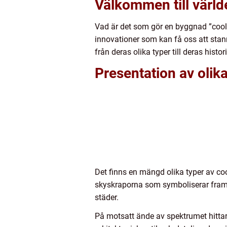
Välkommen till värl
Vad är det som gör en byggnad ”cool”
innovationer som kan få oss att stann
från deras olika typer till deras histo
Presentation av olik
Det finns en mängd olika typer av coo
skyskraporna som symboliserar frams
städer.
På motsatt ände av spektrumet hittar