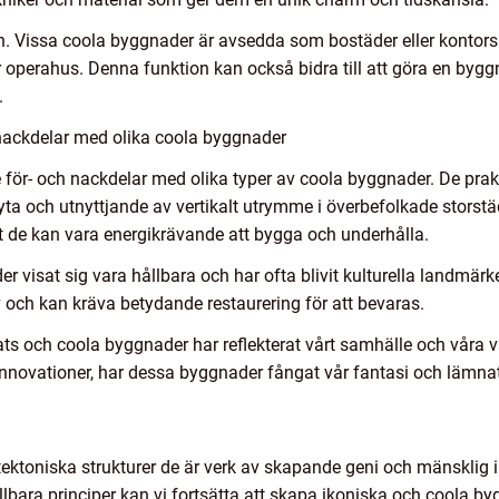
en. Vissa coola byggnader är avsedda som bostäder eller kontors
 operahus. Denna funktion kan också bidra till att göra en byg
.
nackdelar med olika coola byggnader
e för- och nackdelar med olika typer av coola byggnader. De pr
yta och utnyttjande av vertikalt utrymme i överbefolkade storstä
de kan vara energikrävande att bygga och underhålla.
r visat sig vara hållbara och har ofta blivit kulturella landmärk
 och kan kräva betydande restaurering för att bevaras.
ts och coola byggnader har reflekterat vårt samhälle och våra v
nnovationer, har dessa byggnader fångat vår fantasi och lämnat e
tektoniska strukturer de är verk av skapande geni och mänsklig
llbara principer kan vi fortsätta att skapa ikoniska och coola 