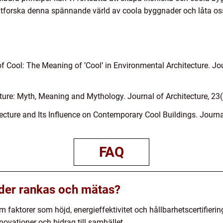
tforska denna spännande värld av coola byggnader och låta oss
of Cool: The Meaning of ’Cool’ in Environmental Architecture. Jou
cture: Myth, Meaning and Mythology. Journal of Architecture, 23(
ecture and Its Influence on Contemporary Cool Buildings. Journa
FAQ
der rankas och mätas?
faktorer som höjd, energieffektivitet och hållbarhetscertifier
novationer och bidrag till samhället.