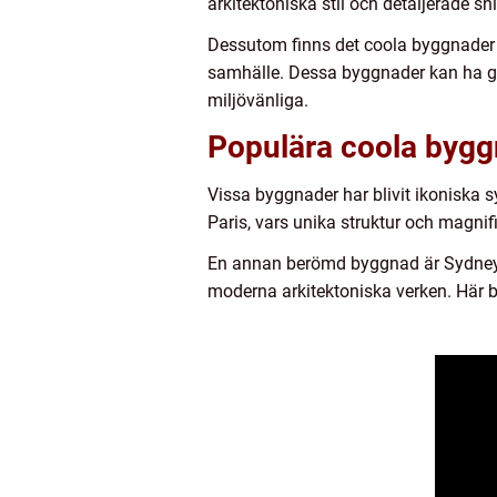
arkitektoniska stil och detaljerade sn
Dessutom finns det coola byggnader s
samhälle. Dessa byggnader kan ha gr
miljövänliga.
Populära coola bygg
Vissa byggnader har blivit ikoniska sy
Paris, vars unika struktur och magnifi
En annan berömd byggnad är Sydneyop
moderna arkitektoniska verken. Här bl