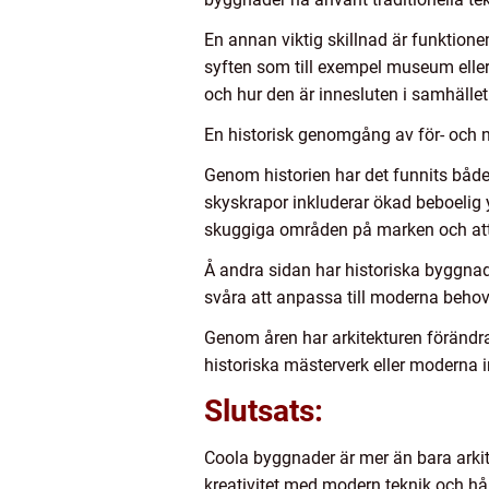
En annan viktig skillnad är funktion
syften som till exempel museum eller
och hur den är innesluten i samhället
En historisk genomgång av för- och 
Genom historien har det funnits båd
skyskrapor inkluderar ökad beboelig 
skuggiga områden på marken och att 
Å andra sidan har historiska byggnade
svåra att anpassa till moderna behov
Genom åren har arkitekturen förändra
historiska mästerverk eller moderna i
Slutsats:
Coola byggnader är mer än bara arki
kreativitet med modern teknik och hå