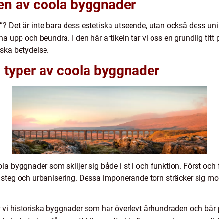
den av coola byggnader
? Det är inte bara dess estetiska utseende, utan också dess uni
a upp och beundra. I den här artikeln tar vi oss en grundlig titt
riska betydelse.
a typer av coola byggnader
la byggnader som skiljer sig både i stil och funktion. Först och
teg och urbanisering. Dessa imponerande torn sträcker sig mot
 vi historiska byggnader som har överlevt århundraden och bär p