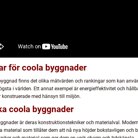
ar för coola byggnader
n byggnad finns det olika mätvärden och rankingar som kan anvä
gsta i världen. Ett annat exempel är energieffektivitet och hållb
konstruerade med hänsyn till miljön.
ika coola byggnader
byggnader är deras konstruktionstekniker och materialval. Mode
material som tillåter dem att nå nya höjder bokstavligen och bil
kniker och material som ger dem en unik charm och tidskänsla.