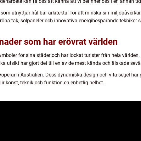
ideriarbete kan få oss att känna att vi befinner oss i en annan tid
om utnyttjar hållbar arkitektur för att minska sin miljöpåverkan
öna tak, solpaneler och innovativa energibesparande tekniker
nader som har erövrat världen
mboler för sina städer och har lockat turister från hela världen. 
ka utsikt har gjort det till en av de mest kända och älskade sevä
eran i Australien. Dess dynamiska design och vita segel har gj
ir konst, teknik och funktion en enhetlig helhet.