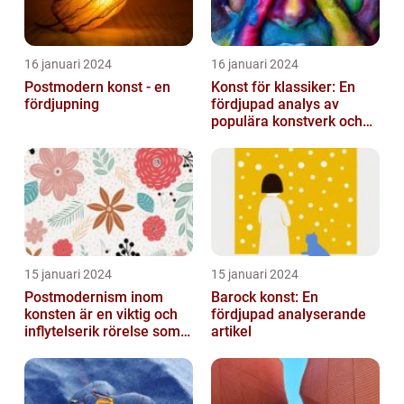
16 januari 2024
16 januari 2024
Postmodern konst - en
Konst för klassiker: En
fördjupning
fördjupad analys av
populära konstverk och
dess mätbarhet
15 januari 2024
15 januari 2024
Postmodernism inom
Barock konst: En
konsten är en viktig och
fördjupad analyserande
inflytelserik rörelse som
artikel
utmanar traditionella
normer o...