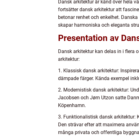
Dansk arkitektur är känd över hela vär
fortsätter dansk arkitektur att fasci
betonar renhet och enkelhet. Danska a
skapar harmoniska och eleganta stru
Presentation av Dans
Dansk arkitektur kan delas in i flera
arkitektur:
1. Klassisk dansk arkitektur: Inspire
dämpade färger. Kända exempel inklu
2. Modernistisk dansk arkitektur: Un
Jacobsen och Jørn Utzon satte Danm
Köpenhamn.
3. Funktionalistisk dansk arkitektur:
Den strävar efter att maximera anvä
många privata och offentliga byggna