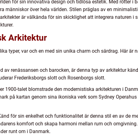
lden för sin innovativa design och tidlösa estetik. Med rötter i 
nera människor över hela världen. Stilen präglas av en minimalist
rkitekter är välkända för sin skicklighet att integrera naturen i
kturer.
k Arkitektur
 olika typer, var och en med sin unika charm och särdrag. Här är
rad av renässansen och barocken, är denna typ av arkitektur kän
derar Frederiksborgs slott och Rosenborgs slott.
der 1900-talet blomstrade den modernistiska arkitekturen i Dan
ark på kartan genom sina ikoniska verk som Sydney Operahus o
 Känd för sin enkelhet och funktionalitet är denna stil en av de 
ndarens komfort och skapa harmoni mellan rum och omgivning. I
der runt om i Danmark.