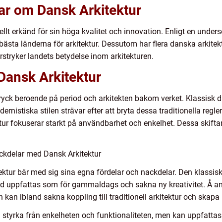
ar om Dansk Arkitektur
nellt erkänd för sin höga kvalitet och innovation. Enligt en under
a länderna för arkitektur. Dessutom har flera danska arkitekters
tryker landets betydelse inom arkitekturen.
Dansk Arkitektur
uttryck beroende på period och arkitekten bakom verket. Klassisk
rnistiska stilen strävar efter att bryta dessa traditionella reg
ktur fokuserar starkt på användbarhet och enkelhet. Dessa skiftan
ckdelar med Dansk Arkitektur
ektur bär med sig sina egna fördelar och nackdelar. Den klassisk
and uppfattas som för gammaldags och sakna ny kreativitet. Å an
 kan ibland sakna koppling till traditionell arkitektur och skapa 
n styrka från enkelheten och funktionaliteten, men kan uppfatta