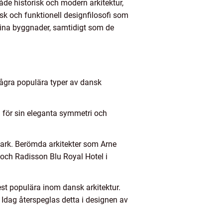
både historisk och modern arkitektur,
isk och funktionell designfilosofi som
 sina byggnader, samtidigt som de
 några populära typer av dansk
d för sin eleganta symmetri och
mark. Berömda arkitekter som Arne
ch Radisson Blu Royal Hotel i
mest populära inom dansk arkitektur.
dag återspeglas detta i designen av