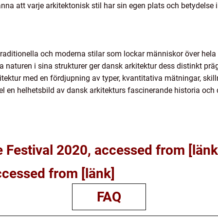
känna att varje arkitektonisk stil har sin egen plats och betydelse
traditionella och moderna stilar som lockar människor över hela
 naturen i sina strukturer ger dansk arkitektur dess distinkt p
tektur med en fördjupning av typer, kvantitativa mätningar, skil
kel en helhetsbild av dansk arkitekturs fascinerande historia och
e Festival 2020, accessed from [länk
ccessed from [länk]
FAQ