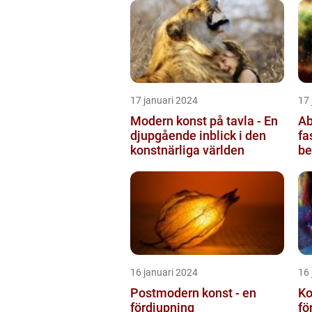
17 januari 2024
17 
Modern konst på tavla - En
Ab
djupgående inblick i den
fa
konstnärliga världen
be
fä
16 januari 2024
16 
Postmodern konst - en
Ko
fördjupning
fö