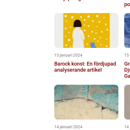
po
de
15 januari 2024
15 
Barock konst: En fördjupad
Gr
analyserande artikel
Dj
Ga
14 januari 2024
14 