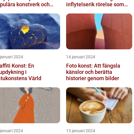
pulära konstverk och
inflytelserik rörelse som
ss mätbarhet
utmanar traditionella
normer o...
januari 2024
14 januari 2024
affiti Konst: En
Foto konst: Att fängsla
updykning i
känslor och berätta
tukonstens Värld
historier genom bilder
januari 2024
13 januari 2024