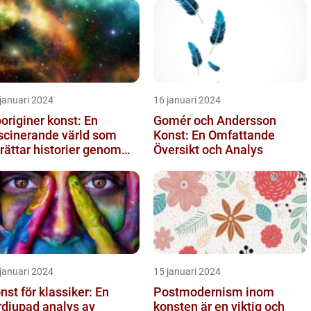
januari 2024
16 januari 2024
originer konst: En
Gomér och Andersson
scinerande värld som
Konst: En Omfattande
rättar historier genom
Översikt och Analys
rg och mönster
januari 2024
15 januari 2024
nst för klassiker: En
Postmodernism inom
rdjupad analys av
konsten är en viktig och