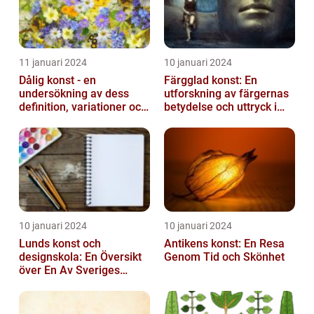
11 januari 2024
10 januari 2024
Dålig konst - en
Färgglad konst: En
undersökning av dess
utforskning av färgernas
definition, variationer och
betydelse och uttryck i
historiska betydelse
konsten
10 januari 2024
10 januari 2024
Lunds konst och
Antikens konst: En Resa
designskola: En Översikt
Genom Tid och Skönhet
över En Av Sveriges
Ledande
Utbildningsanstalter inom
Konst...