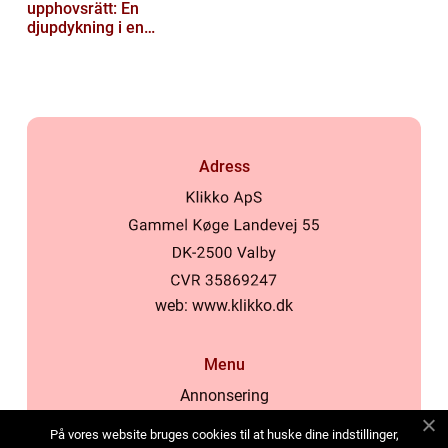
upphovsrätt: En
djupdykning i en
nyskapande värld
Adress
web:
www.klikko.dk
Menu
Annonsering
Om oss
På vores website bruges cookies til at huske dine indstillinger,