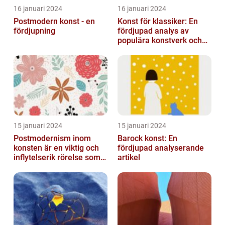
16 januari 2024
16 januari 2024
Postmodern konst - en
Konst för klassiker: En
fördjupning
fördjupad analys av
populära konstverk och
dess mätbarhet
15 januari 2024
15 januari 2024
Postmodernism inom
Barock konst: En
konsten är en viktig och
fördjupad analyserande
inflytelserik rörelse som
artikel
utmanar traditionella
normer o...