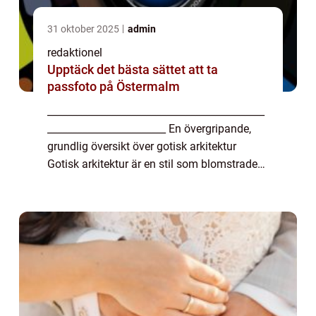
31 oktober 2025
admin
redaktionel
Upptäck det bästa sättet att ta
passfoto på Östermalm
____________________________________________
________________________ En övergripande,
grundlig översikt över gotisk arkitektur
Gotisk arkitektur är en stil som blomstrade
från 1100-talet till 1500-talet i Europa. Det är
känt för sina imponerande kate...