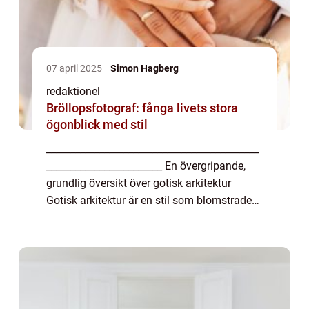
07 april 2025
Simon Hagberg
redaktionel
Bröllopsfotograf: fånga livets stora
ögonblick med stil
____________________________________________
________________________ En övergripande,
grundlig översikt över gotisk arkitektur
Gotisk arkitektur är en stil som blomstrade
från 1100-talet till 1500-talet i Europa. Det är
känt för sina imponerande kate...