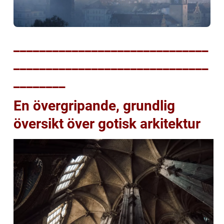
______________________________
______________________________
________
En övergripande, grundlig
översikt över gotisk arkitektur