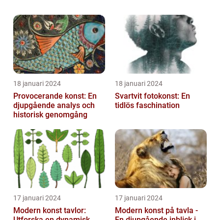
från 1100-talet till 1500-talet i Europa. Det är
känt för sina imponerande kate...
18 januari 2024
18 januari 2024
Provocerande konst: En
Svartvit fotokonst: En
djupgående analys och
tidlös faschination
historisk genomgång
17 januari 2024
17 januari 2024
Modern konst tavlor:
Modern konst på tavla -
Utforska en dynamisk
En djupgående inblick i