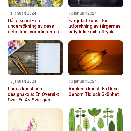
11 januari 2024
10 januari 2024
Dålig konst - en
Färgglad konst: En
undersökning av dess
utforskning av färgernas
definition, variationer och
betydelse och uttryck i
historiska betydelse
konsten
10 januari 2024
10 januari 2024
Lunds konst och
Antikens konst: En Resa
designskola: En Översikt
Genom Tid och Skönhet
över En Av Sveriges
Ledande
Utbildningsanstalter inom
Konst...