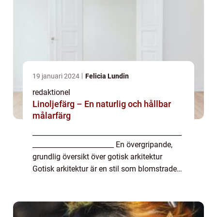
19 januari 2024
Felicia Lundin
redaktionel
Linoljefärg – En naturlig och hållbar
målarfärg
____________________________________________
________________________ En övergripande,
grundlig översikt över gotisk arkitektur
Gotisk arkitektur är en stil som blomstrade
från 1100-talet till 1500-talet i Europa. Det är
känt för sina imponerande kate...