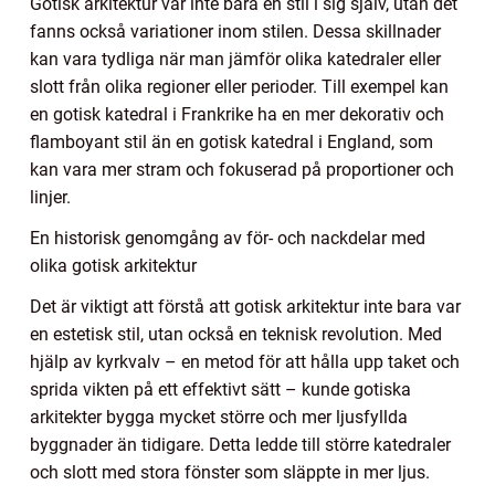
Gotisk arkitektur var inte bara en stil i sig själv, utan det
fanns också variationer inom stilen. Dessa skillnader
kan vara tydliga när man jämför olika katedraler eller
slott från olika regioner eller perioder. Till exempel kan
en gotisk katedral i Frankrike ha en mer dekorativ och
flamboyant stil än en gotisk katedral i England, som
kan vara mer stram och fokuserad på proportioner och
linjer.
En historisk genomgång av för- och nackdelar med
olika gotisk arkitektur
Det är viktigt att förstå att gotisk arkitektur inte bara var
en estetisk stil, utan också en teknisk revolution. Med
hjälp av kyrkvalv – en metod för att hålla upp taket och
sprida vikten på ett effektivt sätt – kunde gotiska
arkitekter bygga mycket större och mer ljusfyllda
byggnader än tidigare. Detta ledde till större katedraler
och slott med stora fönster som släppte in mer ljus.