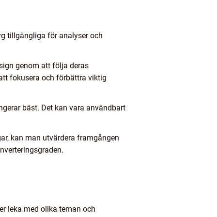
g tillgängliga för analyser och
ign genom att följa deras
t fokusera och förbättra viktig
fungerar bäst. Det kan vara användbart
ingar, kan man utvärdera framgången
onverteringsgraden.
eller leka med olika teman och