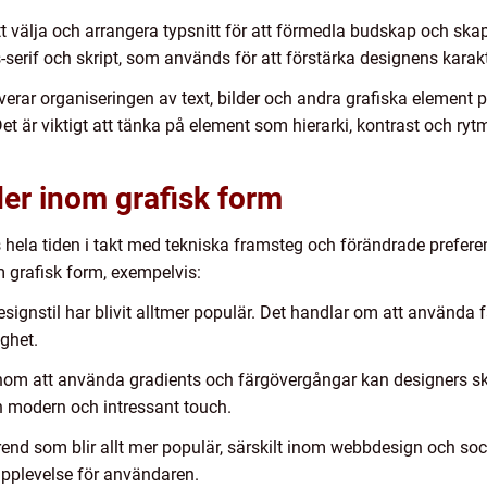
t välja och arrangera typsnitt för att förmedla budskap och skapa 
ns-serif och skript, som används för att förstärka designens kara
lverar organiseringen av text, bilder och andra grafiska element p
t är viktigt att tänka på element som hierarki, kontrast och ryt
der inom grafisk form
 hela tiden i takt med tekniska framsteg och förändrade prefer
m grafisk form, exempelvis:
signstil har blivit alltmer populär. Det handlar om att använda 
ighet.
nom att använda gradients och färgövergångar kan designers sk
n modern och intressant touch.
 trend som blir allt mer populär, särskilt inom webbdesign och s
pplevelse för användaren.