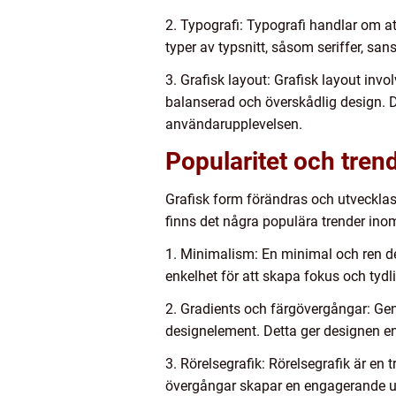
2. Typografi: Typografi handlar om at
typer av typsnitt, såsom seriffer, sa
3. Grafisk layout: Grafisk layout invo
balanserad och överskådlig design. De
användarupplevelsen.
Popularitet och tren
Grafisk form förändras och utvecklas
finns det några populära trender ino
1. Minimalism: En minimal och ren de
enkelhet för att skapa fokus och tydl
2. Gradients och färgövergångar: Ge
designelement. Detta ger designen e
3. Rörelsegrafik: Rörelsegrafik är en
övergångar skapar en engagerande u