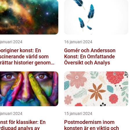
januari 2024
16 januari 2024
originer konst: En
Gomér och Andersson
scinerande värld som
Konst: En Omfattande
rättar historier genom
Översikt och Analys
rg och mönster
januari 2024
15 januari 2024
nst för klassiker: En
Postmodernism inom
rdjupad analys av
konsten är en viktig och