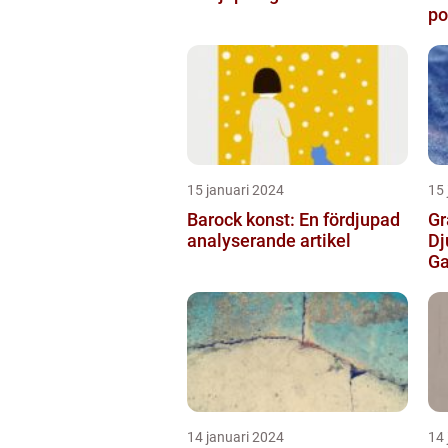
po
de
15 januari 2024
15 
Barock konst: En fördjupad
Gr
analyserande artikel
Dj
Ga
14 januari 2024
14 