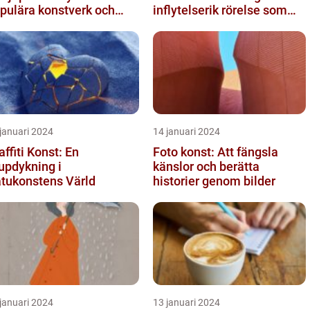
pulära konstverk och
inflytelserik rörelse som
ss mätbarhet
utmanar traditionella
normer o...
januari 2024
14 januari 2024
affiti Konst: En
Foto konst: Att fängsla
updykning i
känslor och berätta
tukonstens Värld
historier genom bilder
januari 2024
13 januari 2024