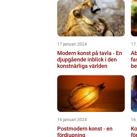
17 januari 2024
17 
Modern konst på tavla - En
Ab
djupgående inblick i den
fa
konstnärliga världen
be
fä
16 januari 2024
16 
Postmodern konst - en
Ko
fördjupning
fö