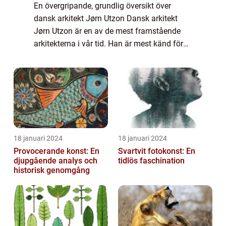
En övergripande, grundlig översikt över
dansk arkitekt Jørn Utzon Dansk arkitekt
Jørn Utzon är en av de mest framstående
arkitekterna i vår tid. Han är mest känd för
sitt arbete med Sydneyoperan i Australien
och hans unika bidrag till modernistisk ar...
18 januari 2024
18 januari 2024
Provocerande konst: En
Svartvit fotokonst: En
djupgående analys och
tidlös faschination
historisk genomgång