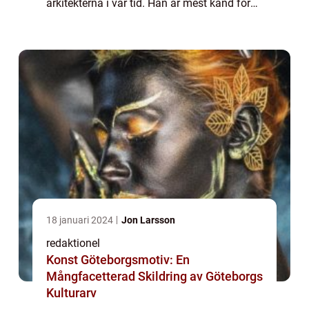
arkitekterna i vår tid. Han är mest känd för
sitt arbete med Sydneyoperan i Australien
och hans unika bidrag till modernistisk ar...
18 januari 2024
Jon Larsson
redaktionel
Konst Göteborgsmotiv: En
Mångfacetterad Skildring av Göteborgs
Kulturarv