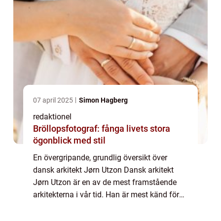
07 april 2025
Simon Hagberg
redaktionel
Bröllopsfotograf: fånga livets stora
ögonblick med stil
En övergripande, grundlig översikt över
dansk arkitekt Jørn Utzon Dansk arkitekt
Jørn Utzon är en av de mest framstående
arkitekterna i vår tid. Han är mest känd för
sitt arbete med Sydneyoperan i Australien
och hans unika bidrag till modernistisk ar...