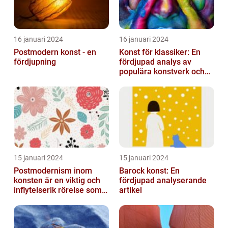
16 januari 2024
16 januari 2024
Postmodern konst - en
Konst för klassiker: En
fördjupning
fördjupad analys av
populära konstverk och
dess mätbarhet
15 januari 2024
15 januari 2024
Postmodernism inom
Barock konst: En
konsten är en viktig och
fördjupad analyserande
inflytelserik rörelse som
artikel
utmanar traditionella
normer o...