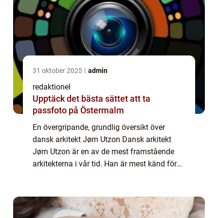
31 oktober 2025
admin
redaktionel
Upptäck det bästa sättet att ta
passfoto på Östermalm
En övergripande, grundlig översikt över
dansk arkitekt Jørn Utzon Dansk arkitekt
Jørn Utzon är en av de mest framstående
arkitekterna i vår tid. Han är mest känd för
sitt arbete med Sydneyoperan i Australien
och hans unika bidrag till modernistisk ar...