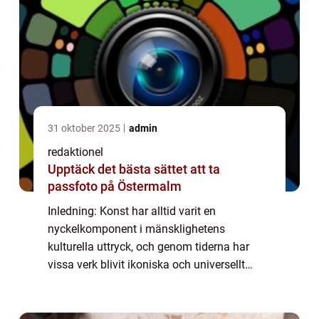
31 oktober 2025
admin
redaktionel
Upptäck det bästa sättet att ta
passfoto på Östermalm
Inledning: Konst har alltid varit en
nyckelkomponent i mänsklighetens
kulturella uttryck, och genom tiderna har
vissa verk blivit ikoniska och universellt
erkända. Denna artikel kommer att utforska
och förklara vad ”känd konst” är, vilka ...