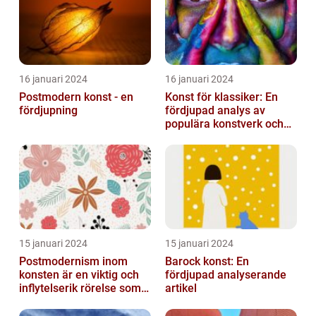
16 januari 2024
16 januari 2024
Postmodern konst - en
Konst för klassiker: En
fördjupning
fördjupad analys av
populära konstverk och
dess mätbarhet
15 januari 2024
15 januari 2024
Postmodernism inom
Barock konst: En
konsten är en viktig och
fördjupad analyserande
inflytelserik rörelse som
artikel
utmanar traditionella
normer o...