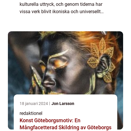
kulturella uttryck, och genom tiderna har
vissa verk blivit ikoniska och universellt
erkända. Denna artikel kommer att utforska
och förklara vad ”känd konst” är, vilka ...
18 januari 2024
Jon Larsson
redaktionel
Konst Göteborgsmotiv: En
Mångfacetterad Skildring av Göteborgs