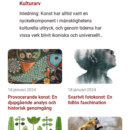
Kulturarv
Inledning: Konst har alltid varit en
nyckelkomponent i mänsklighetens
kulturella uttryck, och genom tiderna har
vissa verk blivit ikoniska och universellt
erkända. Denna artikel kommer att utforska
och förklara vad ”känd konst” är, vilka ...
18 januari 2024
18 januari 2024
Provocerande konst: En
Svartvit fotokonst: En
djupgående analys och
tidlös faschination
historisk genomgång