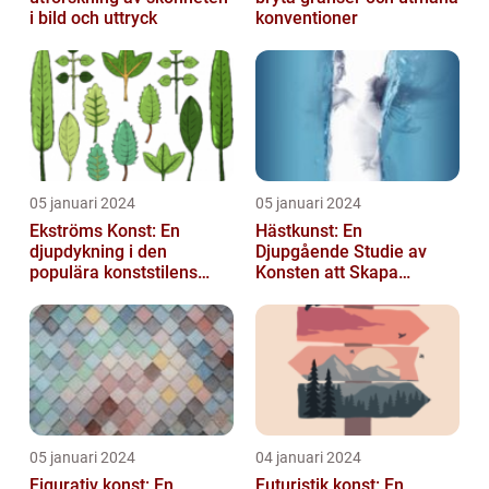
i bild och uttryck
konventioner
05 januari 2024
05 januari 2024
Ekströms Konst: En
Hästkunst: En
djupdykning i den
Djupgående Studie av
populära konststilens
Konsten att Skapa
värld
Skönhet och Styrka
05 januari 2024
04 januari 2024
Figurativ konst: En
Futuristik konst: En