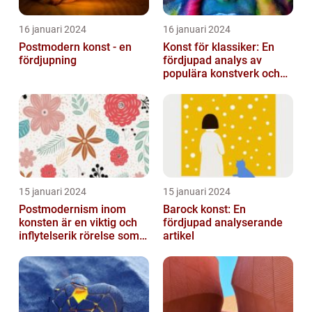
16 januari 2024
16 januari 2024
Postmodern konst - en
Konst för klassiker: En
fördjupning
fördjupad analys av
populära konstverk och
dess mätbarhet
15 januari 2024
15 januari 2024
Postmodernism inom
Barock konst: En
konsten är en viktig och
fördjupad analyserande
inflytelserik rörelse som
artikel
utmanar traditionella
normer o...