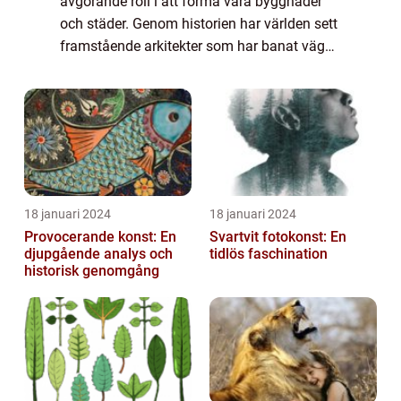
avgörande roll i att forma våra byggnader
och städer. Genom historien har världen sett
framstående arkitekter som har banat väg
för innovativa och ikoniska strukturer.
Denna artikel ger en omfattande övers...
18 januari 2024
18 januari 2024
Provocerande konst: En
Svartvit fotokonst: En
djupgående analys och
tidlös faschination
historisk genomgång