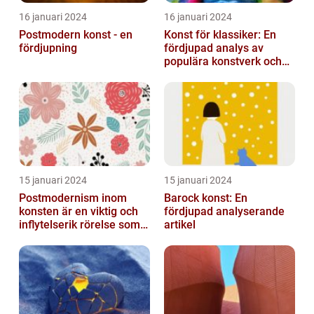
16 januari 2024
16 januari 2024
Postmodern konst - en
Konst för klassiker: En
fördjupning
fördjupad analys av
populära konstverk och
dess mätbarhet
15 januari 2024
15 januari 2024
Postmodernism inom
Barock konst: En
konsten är en viktig och
fördjupad analyserande
inflytelserik rörelse som
artikel
utmanar traditionella
normer o...