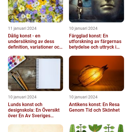
11 januari 2024
10 januari 2024
Dålig konst - en
Färgglad konst: En
undersökning av dess
utforskning av färgernas
definition, variationer och
betydelse och uttryck i
historiska betydelse
konsten
10 januari 2024
10 januari 2024
Lunds konst och
Antikens konst: En Resa
designskola: En Översikt
Genom Tid och Skönhet
över En Av Sveriges
Ledande
Utbildningsanstalter inom