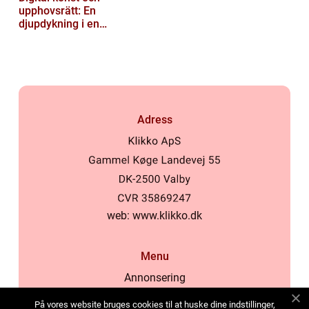
upphovsrätt: En
djupdykning i en
nyskapande värld
Adress
web:
www.klikko.dk
Menu
Annonsering
Om oss
På vores website bruges cookies til at huske dine indstillinger,