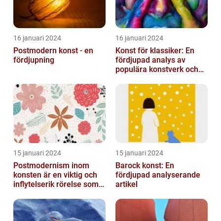
16 januari 2024
16 januari 2024
Postmodern konst - en
Konst för klassiker: En
fördjupning
fördjupad analys av
populära konstverk och
dess mätbarhet
15 januari 2024
15 januari 2024
Postmodernism inom
Barock konst: En
konsten är en viktig och
fördjupad analyserande
inflytelserik rörelse som
artikel
utmanar traditionella
normer o...