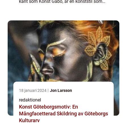
känt som Konst Gabo, är en konststil som
har vuxit i popularitet under de senaste åren.
Med sitt fokus på geometriska former och
abstrakta...
18 januari 2024
Jon Larsson
redaktionel
Konst Göteborgsmotiv: En
Mångfacetterad Skildring av Göteborgs
Kulturarv