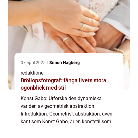
07 april 2025
Simon Hagberg
redaktionel
Bröllopsfotograf: fånga livets stora
ögonblick med stil
Konst Gabo: Utforska den dynamiska
världen av geometrisk abstraktion
Introduktion: Geometrisk abstraktion, även
känt som Konst Gabo, är en konststil som
har vuxit i popularitet under de senaste åren.
Med sitt fokus på geometriska former och