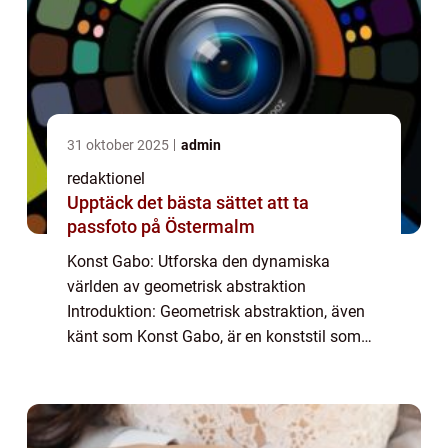
31 oktober 2025
admin
redaktionel
Upptäck det bästa sättet att ta
passfoto på Östermalm
Konst Gabo: Utforska den dynamiska
världen av geometrisk abstraktion
Introduktion: Geometrisk abstraktion, även
känt som Konst Gabo, är en konststil som
har vuxit i popularitet under de senaste åren.
Med sitt fokus på geometriska former och
abstrakta...