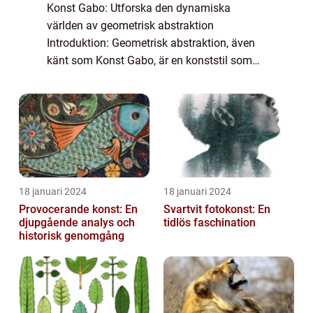
Konst Gabo: Utforska den dynamiska
världen av geometrisk abstraktion
Introduktion: Geometrisk abstraktion, även
känt som Konst Gabo, är en konststil som
har vuxit i popularitet under de senaste åren.
Med sitt fokus på geometriska former och
abstrakta...
18 januari 2024
18 januari 2024
Provocerande konst: En
Svartvit fotokonst: En
djupgående analys och
tidlös faschination
historisk genomgång