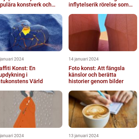
pulära konstverk och
inflytelserik rörelse som
ss mätbarhet
utmanar traditionella
normer o...
januari 2024
14 januari 2024
affiti Konst: En
Foto konst: Att fängsla
updykning i
känslor och berätta
tukonstens Värld
historier genom bilder
januari 2024
13 januari 2024