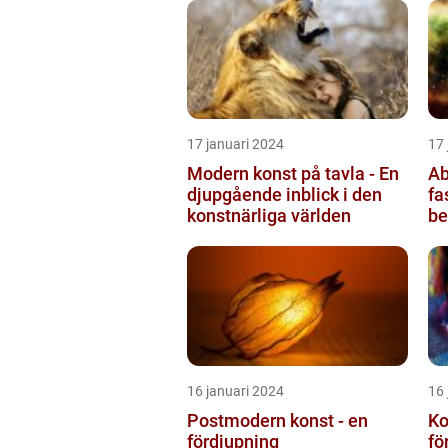
17 januari 2024
17 
Modern konst på tavla - En
Ab
djupgående inblick i den
fa
konstnärliga världen
be
fä
16 januari 2024
16 
Postmodern konst - en
Ko
fördjupning
fö