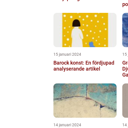
po
de
15 januari 2024
15 
Barock konst: En fördjupad
Gr
analyserande artikel
Dj
Ga
14 januari 2024
14 