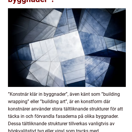
”Konstnär klär in byggnader”, även känt som ”building
wrapping” eller ”building art”, är en konstform där
konstnärer använder stora tältliknande strukturer för att
täcka in och förvandla fasaderna på olika byggnader.
Dessa tältliknande strukturer tillverkas vanligtvis av
högkvalitativt tyg eller vinyl som trycks med