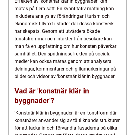
Effekten av 'konstnär klär in byggnader' kan
mätas på flera sätt. En kvantitativ mätning kan
inkludera analys av förändringar i turism och
ekonomisk tillväxt i städer där dessa konstverk
har skapats. Genom att utvärdera ökade
turistströmmar och intäkter från besökare kan
man få en uppfattning om hur konsten påverkar
samhället. Den spridningseffekten på sociala
medier kan också mätas genom att analysera
delningar, kommentarer och gillamarkeringar på
bilder och videor av 'konstnär klär in byggnader'.
Vad är 'konstnär klär in
byggnader'?
'Konstnär klär in byggnader' är en konstform där
konstnärer använder sig av tältliknande strukturer
för att täcka in och förvandla fasaderna på olika