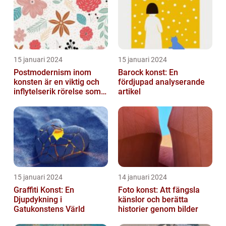
15 januari 2024
15 januari 2024
Postmodernism inom
Barock konst: En
konsten är en viktig och
fördjupad analyserande
inflytelserik rörelse som
artikel
utmanar traditionella
normer o...
15 januari 2024
14 januari 2024
Graffiti Konst: En
Foto konst: Att fängsla
Djupdykning i
känslor och berätta
Gatukonstens Värld
historier genom bilder