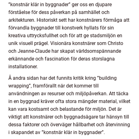
”konstnär klär in byggnader” ger oss en djupare
förståelse för dess påverkan på samhället och
arkitekturen. Historiskt sett har konstnärers förmåga att
förvandla byggnader till konstverk hyllats för sin
kreativa uttrycksfullhet och för att ge stadsmiljön en
unik visuell prägel. Visionära konstnärer som Christo
och Jeanne-Claude har skapat världsomspännande
erkännande och fascination för deras storslagna
installationer.
Å andra sidan har det funnits kritik kring ”building
wrapping”, framförallt när det kommer till
användningen av resurser och miljöpåverkan. Att täcka
in en byggnad kräver ofta stora mängder material, vilket
kan vara kostsamt och belastande för miljön. Det är
viktigt att konstnärer och byggnadsägare tar hänsyn till
dessa faktorer och överväger hållbarhet och återvinning
i skapandet av ”konstnär klär in byggnader”.