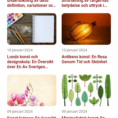
undersökning av dess
utforskning av färgernas
definition, variationer och
betydelse och uttryck i
historiska betydelse
konsten
10 januari 2024
10 januari 2024
Lunds konst och
Antikens konst: En Resa
designskola: En Översikt
Genom Tid och Skönhet
över En Av Sveriges
Ledande
Utbildningsanstalter inom
Konst...
09 januari 2024
09 januari 2024