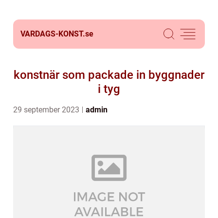
VARDAGS-KONST.
se
konstnär som packade in byggnader
i tyg
29 september 2023
admin