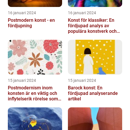
16 januari 2024
16 januari 2024
Postmodern konst - en
Konst för klassiker: En
fördjupning
fördjupad analys av
populära konstverk och
dess mätbarhet
15 januari 2024
15 januari 2024
Postmodernism inom
Barock konst: En
konsten är en viktig och
fördjupad analyserande
inflytelserik rörelse som
artikel
utmanar traditionella
normer o...