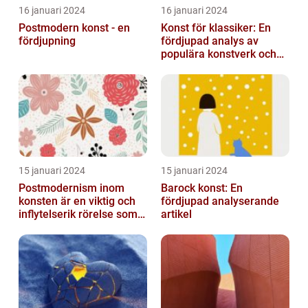
16 januari 2024
16 januari 2024
Postmodern konst - en
Konst för klassiker: En
fördjupning
fördjupad analys av
populära konstverk och
dess mätbarhet
15 januari 2024
15 januari 2024
Postmodernism inom
Barock konst: En
konsten är en viktig och
fördjupad analyserande
inflytelserik rörelse som
artikel
utmanar traditionella
normer o...