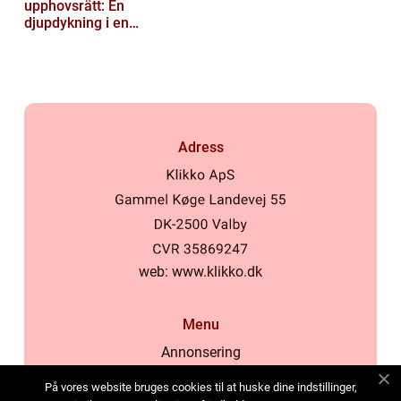
upphovsrätt: En
djupdykning i en
nyskapande värld
Adress
web:
www.klikko.dk
Menu
Annonsering
Om oss
På vores website bruges cookies til at huske dine indstillinger,
Cookies