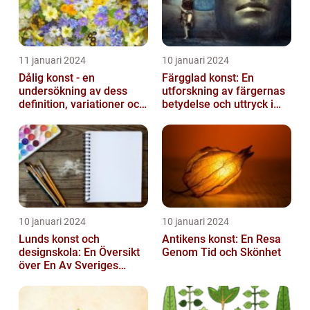
11 januari 2024
10 januari 2024
Dålig konst - en
Färgglad konst: En
undersökning av dess
utforskning av färgernas
definition, variationer och
betydelse och uttryck i
historiska betydelse
konsten
10 januari 2024
10 januari 2024
Lunds konst och
Antikens konst: En Resa
designskola: En Översikt
Genom Tid och Skönhet
över En Av Sveriges
Ledande
Utbildningsanstalter inom
Konst...