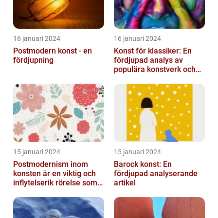
16 januari 2024
16 januari 2024
Postmodern konst - en
Konst för klassiker: En
fördjupning
fördjupad analys av
populära konstverk och
dess mätbarhet
15 januari 2024
15 januari 2024
Postmodernism inom
Barock konst: En
konsten är en viktig och
fördjupad analyserande
inflytelserik rörelse som
artikel
utmanar traditionella
normer o...