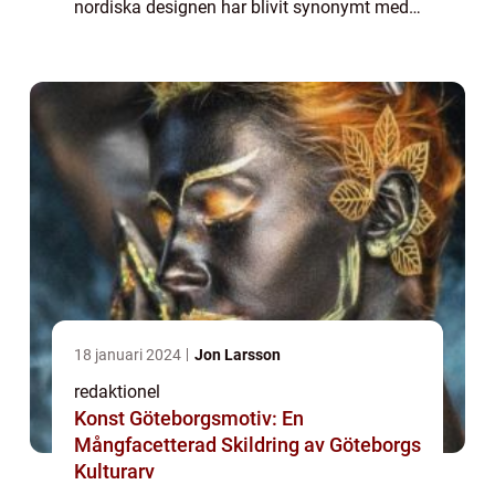
nordiska designen har blivit synonymt med
funktionell, minimalistisk och estetiskt
tilltalande design. I denna artikel kommer vi
att gå in på...
18 januari 2024
Jon Larsson
redaktionel
Konst Göteborgsmotiv: En
Mångfacetterad Skildring av Göteborgs
Kulturarv