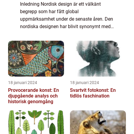
Inledning Nordisk design är ett välkänt
begrepp som har fått global
uppmärksamhet under de senaste åren. Den
nordiska designen har blivit synonymt med
funktionell, minimalistisk och estetiskt
tilltalande design. I denna artikel kommer vi
att gå in på...
18 januari 2024
18 januari 2024
Provocerande konst: En
Svartvit fotokonst: En
djupgående analys och
tidlös faschination
historisk genomgång