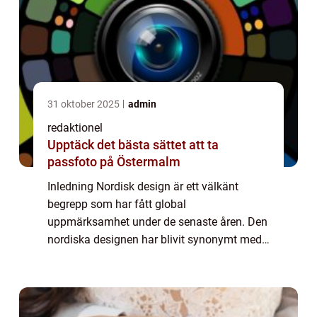
31 oktober 2025
admin
redaktionel
Upptäck det bästa sättet att ta
passfoto på Östermalm
Inledning Nordisk design är ett välkänt
begrepp som har fått global
uppmärksamhet under de senaste åren. Den
nordiska designen har blivit synonymt med
funktionell, minimalistisk och estetiskt
tilltalande design. I denna artikel kommer vi
att gå in på...