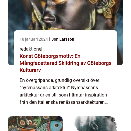
18 januari 2024
Jon Larsson
redaktionel
Konst Göteborgsmotiv: En
Mångfacetterad Skildring av Göteborgs
Kulturarv
En övergripande, grundlig översikt över
”nyrenässans arkitektur” Nyrenässans
arkitektur är en stil som hämtar inspiration
från den italienska renässansarkitekturen
under 15th och 16th århundradet. Det är en
av de mest framträdande arkitek...