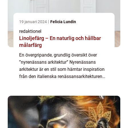
19 januari 2024
Felicia Lundin
redaktionel
Linoljefärg – En naturlig och hållbar
målarfärg
En övergripande, grundlig översikt över
”nyrenässans arkitektur” Nyrenässans
arkitektur är en stil som hämtar inspiration
från den italienska renässansarkitekturen
under 15th och 16th århundradet. Det är en
av de mest framträdande arkitek...