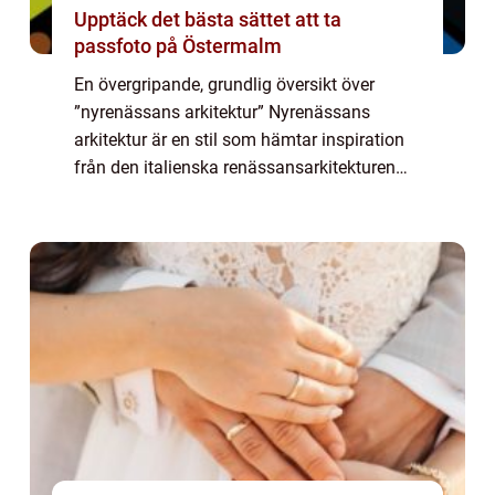
Upptäck det bästa sättet att ta
passfoto på Östermalm
En övergripande, grundlig översikt över
”nyrenässans arkitektur” Nyrenässans
arkitektur är en stil som hämtar inspiration
från den italienska renässansarkitekturen
under 15th och 16th århundradet. Det är en
av de mest framträdande arkitek...