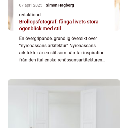
07 april 2025
Simon Hagberg
redaktionel
Bröllopsfotograf: fånga livets stora
ögonblick med stil
En övergripande, grundlig översikt över
”nyrenässans arkitektur” Nyrenässans
arkitektur är en stil som hämtar inspiration
från den italienska renässansarkitekturen
under 15th och 16th århundradet. Det är en
av de mest framträdande arkitek...