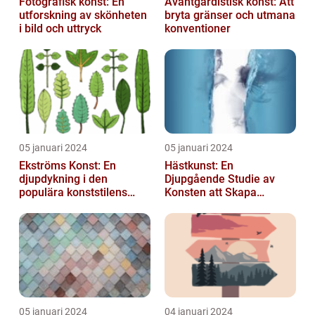
Fotografisk konst: En
Avantgardistisk konst: Att
utforskning av skönheten
bryta gränser och utmana
i bild och uttryck
konventioner
05 januari 2024
05 januari 2024
Ekströms Konst: En
Hästkunst: En
djupdykning i den
Djupgående Studie av
populära konststilens
Konsten att Skapa
värld
Skönhet och Styrka
05 januari 2024
04 januari 2024