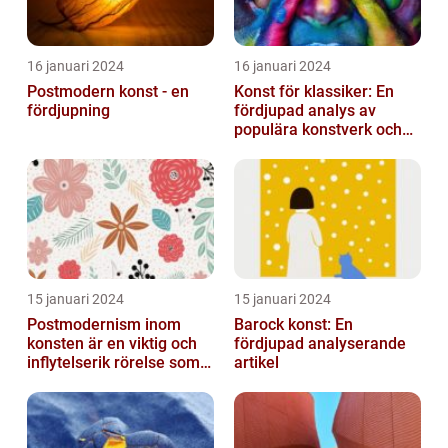
16 januari 2024
16 januari 2024
Postmodern konst - en
Konst för klassiker: En
fördjupning
fördjupad analys av
populära konstverk och
dess mätbarhet
15 januari 2024
15 januari 2024
Postmodernism inom
Barock konst: En
konsten är en viktig och
fördjupad analyserande
inflytelserik rörelse som
artikel
utmanar traditionella
normer o...