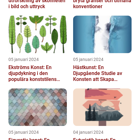
utforskning av skönheten
bryta gränser och utmana
i bild och uttryck
konventioner
05 januari 2024
05 januari 2024
Ekströms Konst: En
Hästkunst: En
djupdykning i den
Djupgående Studie av
populära konststilens
Konsten att Skapa
värld
Skönhet och Styrka
05 januari 2024
04 januari 2024