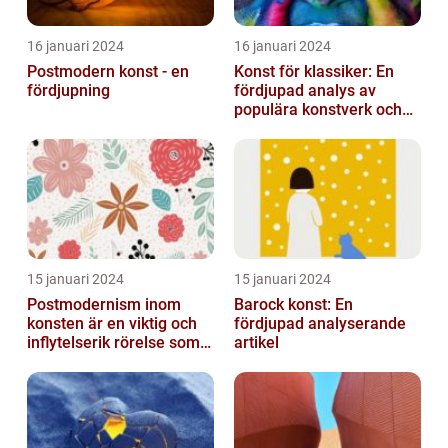
16 januari 2024
16 januari 2024
Postmodern konst - en
Konst för klassiker: En
fördjupning
fördjupad analys av
populära konstverk och
dess mätbarhet
15 januari 2024
15 januari 2024
Postmodernism inom
Barock konst: En
konsten är en viktig och
fördjupad analyserande
inflytelserik rörelse som
artikel
utmanar traditionella
normer o...