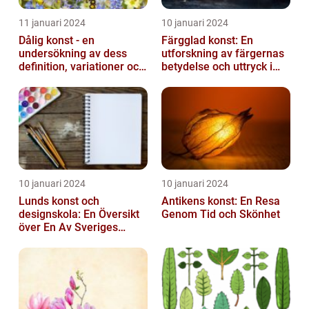
11 januari 2024
10 januari 2024
Dålig konst - en
Färgglad konst: En
undersökning av dess
utforskning av färgernas
definition, variationer och
betydelse och uttryck i
historiska betydelse
konsten
10 januari 2024
10 januari 2024
Lunds konst och
Antikens konst: En Resa
designskola: En Översikt
Genom Tid och Skönhet
över En Av Sveriges
Ledande
Utbildningsanstalter inom
Konst...