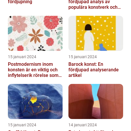
fördjupning
fördjupad analys av
populära konstverk och
dess mätbarhet
15 januari 2024
15 januari 2024
Postmodernism inom
Barock konst: En
konsten är en viktig och
fördjupad analyserande
inflytelserik rörelse som
artikel
utmanar traditionella
normer o...
15 januari 2024
14 januari 2024