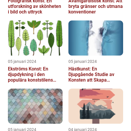
Fotografisk konst: En
Avantgardistisk konst: Att
utforskning av skönheten
bryta gränser och utmana
i bild och uttryck
konventioner
05 januari 2024
05 januari 2024
Ekströms Konst: En
Hästkunst: En
djupdykning i den
Djupgående Studie av
populära konststilens
Konsten att Skapa
värld
Skönhet och Styrka
05 januari 2024
04 januari 2024