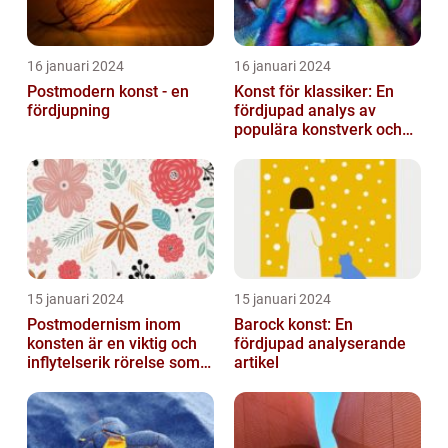
16 januari 2024
16 januari 2024
Postmodern konst - en
Konst för klassiker: En
fördjupning
fördjupad analys av
populära konstverk och
dess mätbarhet
15 januari 2024
15 januari 2024
Postmodernism inom
Barock konst: En
konsten är en viktig och
fördjupad analyserande
inflytelserik rörelse som
artikel
utmanar traditionella
normer o...