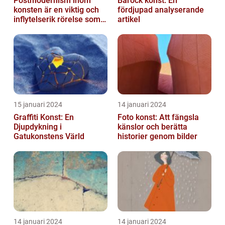
Postmodernism inom
Barock konst: En
konsten är en viktig och
fördjupad analyserande
inflytelserik rörelse som
artikel
utmanar traditionella
normer o...
15 januari 2024
14 januari 2024
Graffiti Konst: En
Foto konst: Att fängsla
Djupdykning i
känslor och berätta
Gatukonstens Värld
historier genom bilder
14 januari 2024
14 januari 2024