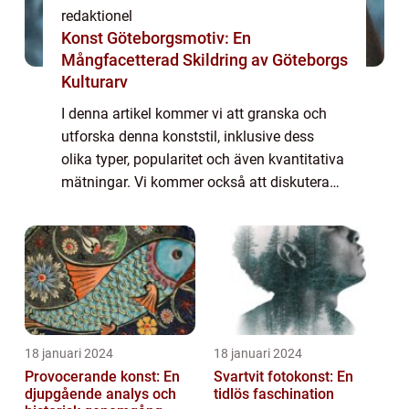
redaktionel
Konst Göteborgsmotiv: En
Mångfacetterad Skildring av Göteborgs
Kulturarv
I denna artikel kommer vi att granska och
utforska denna konststil, inklusive dess
olika typer, popularitet och även kvantitativa
mätningar. Vi kommer också att diskutera
skillnaderna mellan olika romankonstformer
och beskriva deras historiska för- o...
18 januari 2024
18 januari 2024
Provocerande konst: En
Svartvit fotokonst: En
djupgående analys och
tidlös faschination