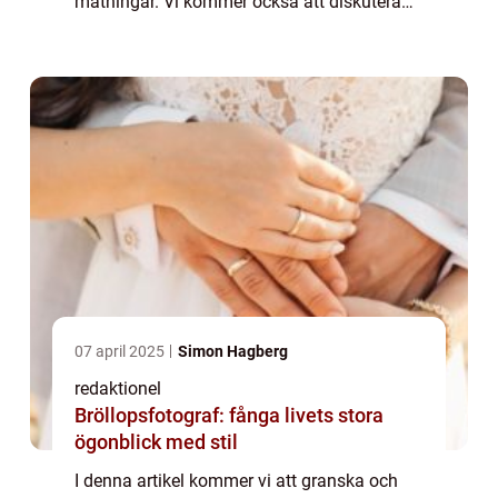
mätningar. Vi kommer också att diskutera
skillnaderna mellan olika romankonstformer
och beskriva deras historiska för- o...
07 april 2025
Simon Hagberg
redaktionel
Bröllopsfotograf: fånga livets stora
ögonblick med stil
I denna artikel kommer vi att granska och