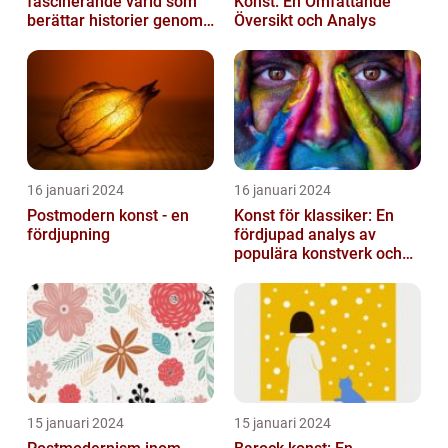
fascinerande värld som
Konst: En Omfattande
berättar historier genom
Översikt och Analys
färg och mönster
16 januari 2024
16 januari 2024
Postmodern konst - en
Konst för klassiker: En
fördjupning
fördjupad analys av
populära konstverk och
dess mätbarhet
15 januari 2024
15 januari 2024