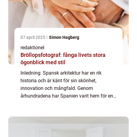
07 april 2025
Simon Hagberg
redaktionel
Bröllopsfotograf: fånga livets stora
ögonblick med stil
Inledning: Spansk arkitektur har en rik
historia och är känt för sin skönhet,
innovation och mångfald. Genom
århundradena har Spanien varit hem för en
rad olika arkitektoniska stilar och rörelser
som har varit framträdande på den
internationella scen...