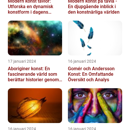
Modern konst tavlor:
Modern konst på tavla -
Utforska en dynamisk
En djupgående inblick i
konstform i dagens
den konstnärliga världen
samhälle
17 januari 2024
16 januari 2024
Aboriginer konst: En
Gomér och Andersson
fascinerande värld som
Konst: En Omfattande
berättar historier genom
Översikt och Analys
färg och mönster
16 januari 2024
16 januari 2024