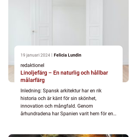
19 januari 2024
Felicia Lundin
redaktionel
Linoljefärg – En naturlig och hållbar
målarfärg
Inledning: Spansk arkitektur har en rik
historia och är känt för sin skönhet,
innovation och mångfald. Genom
århundradena har Spanien varit hem för en
rad olika arkitektoniska stilar och rörelser
som har varit framträdande på den
internationella scen...