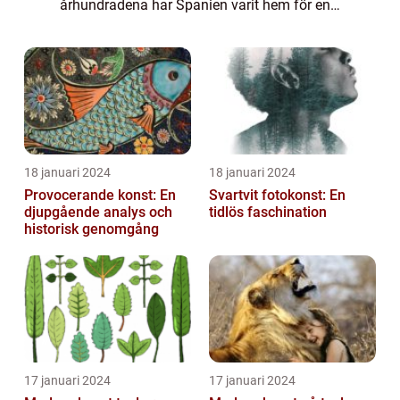
århundradena har Spanien varit hem för en
rad olika arkitektoniska stilar och rörelser
som har varit framträdande på den
internationella scen...
18 januari 2024
18 januari 2024
Provocerande konst: En
Svartvit fotokonst: En
djupgående analys och
tidlös faschination
historisk genomgång
17 januari 2024
17 januari 2024