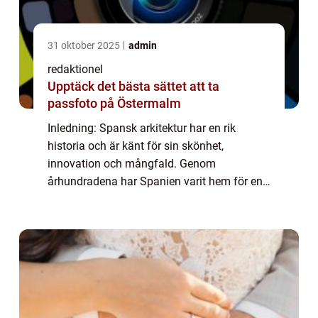
31 oktober 2025
admin
redaktionel
Upptäck det bästa sättet att ta
passfoto på Östermalm
Inledning: Spansk arkitektur har en rik
historia och är känt för sin skönhet,
innovation och mångfald. Genom
århundradena har Spanien varit hem för en
rad olika arkitektoniska stilar och rörelser
som har varit framträdande på den
internationella scen...