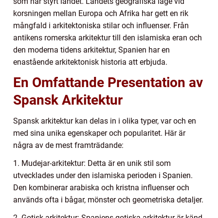
som har styrt landet. Landets geografiska läge vid
korsningen mellan Europa och Afrika har gett en rik
mångfald i arkitektoniska stilar och influenser. Från
antikens romerska arkitektur till den islamiska eran och
den moderna tidens arkitektur, Spanien har en
enastående arkitektonisk historia att erbjuda.
En Omfattande Presentation av
Spansk Arkitektur
Spansk arkitektur kan delas in i olika typer, var och en
med sina unika egenskaper och popularitet. Här är
några av de mest framträdande:
1. Mudejar-arkitektur: Detta är en unik stil som
utvecklades under den islamiska perioden i Spanien.
Den kombinerar arabiska och kristna influenser och
används ofta i bågar, mönster och geometriska detaljer.
2. Gotisk arkitektur: Spaniens gotiska arkitektur är känd