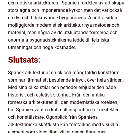
den gotiska arkitekturen i Spanien fördelen av att skapa
storslagna och imponerande kyrkor, men det var också
en dyr och tidskrävande byggprocess. Å andra sidan
möjliggjorde modernistisk arkitektur nya metoder och
material, men några av de utskjutande formerna och
onormala byggnadsteknikerna ledde till tekniska
utmaningar och höga kostnader.
Slutsats:
Spansk arkitektur är en rik och mångfaldig konstform
som har lämnat ett bestående intryck över hela världen.
Med sina olika stilar och perioder erbjuder den både
historisk och estetisk skönhet. Från den antika
romerska arkitekturen till den modernistiska rörelsen,
har Spanien varit en källa till inspiration för arkitekter
och konstälskare. Ögonblick från Spaniens
arkitektoniska skattkista kan förstärkas med visuella
element som videoklipp, vilket ger en ännu mer