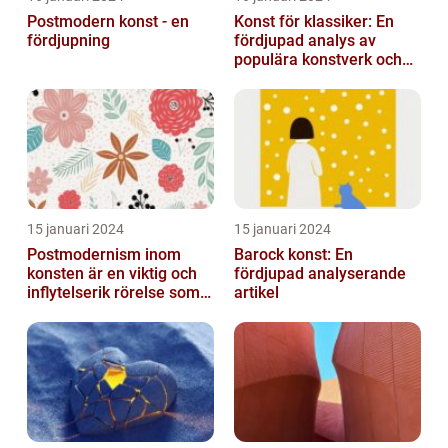
Postmodern konst - en
Konst för klassiker: En
fördjupning
fördjupad analys av
populära konstverk och
dess mätbarhet
15 januari 2024
15 januari 2024
Postmodernism inom
Barock konst: En
konsten är en viktig och
fördjupad analyserande
inflytelserik rörelse som
artikel
utmanar traditionella
normer o...