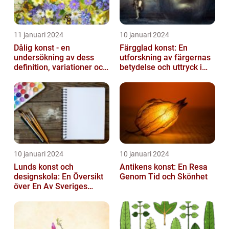
11 januari 2024
10 januari 2024
Dålig konst - en
Färgglad konst: En
undersökning av dess
utforskning av färgernas
definition, variationer och
betydelse och uttryck i
historiska betydelse
konsten
10 januari 2024
10 januari 2024
Lunds konst och
Antikens konst: En Resa
designskola: En Översikt
Genom Tid och Skönhet
över En Av Sveriges
Ledande
Utbildningsanstalter inom
Konst...