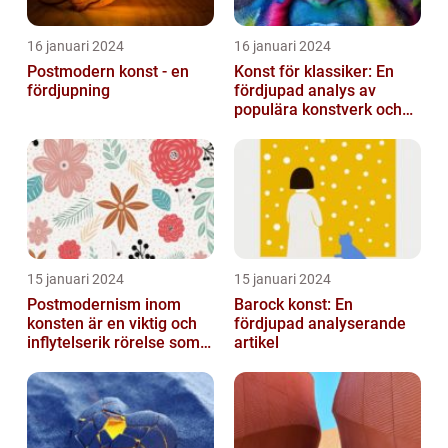
16 januari 2024
16 januari 2024
Postmodern konst - en
Konst för klassiker: En
fördjupning
fördjupad analys av
populära konstverk och
dess mätbarhet
15 januari 2024
15 januari 2024
Postmodernism inom
Barock konst: En
konsten är en viktig och
fördjupad analyserande
inflytelserik rörelse som
artikel
utmanar traditionella
normer o...