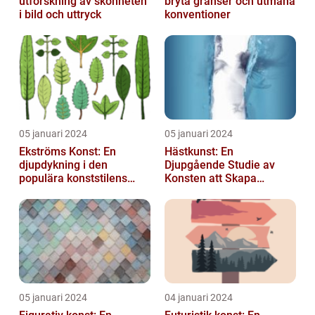
utforskning av skönheten
bryta gränser och utmana
i bild och uttryck
konventioner
05 januari 2024
05 januari 2024
Ekströms Konst: En
Hästkunst: En
djupdykning i den
Djupgående Studie av
populära konststilens
Konsten att Skapa
värld
Skönhet och Styrka
05 januari 2024
04 januari 2024