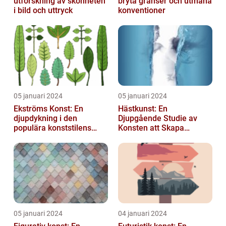
utforskning av skönheten
bryta gränser och utmana
i bild och uttryck
konventioner
05 januari 2024
05 januari 2024
Ekströms Konst: En
Hästkunst: En
djupdykning i den
Djupgående Studie av
populära konststilens
Konsten att Skapa
värld
Skönhet och Styrka
05 januari 2024
04 januari 2024