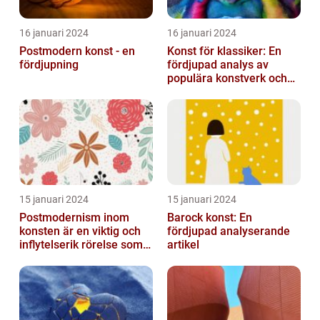
16 januari 2024
16 januari 2024
Postmodern konst - en
Konst för klassiker: En
fördjupning
fördjupad analys av
populära konstverk och
dess mätbarhet
15 januari 2024
15 januari 2024
Postmodernism inom
Barock konst: En
konsten är en viktig och
fördjupad analyserande
inflytelserik rörelse som
artikel
utmanar traditionella
normer o...