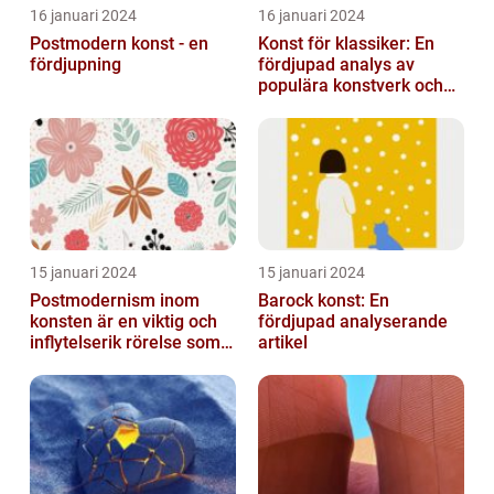
16 januari 2024
16 januari 2024
Postmodern konst - en
Konst för klassiker: En
fördjupning
fördjupad analys av
populära konstverk och
dess mätbarhet
15 januari 2024
15 januari 2024
Postmodernism inom
Barock konst: En
konsten är en viktig och
fördjupad analyserande
inflytelserik rörelse som
artikel
utmanar traditionella
normer o...