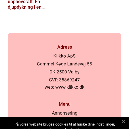
upphovsrätt: En
djupdykning i en
nyskapande värld
Adress
web:
www.klikko.dk
Menu
Annonsering
Om oss
På vores website bruges cookies til at huske dine indstillinger,
Cookies