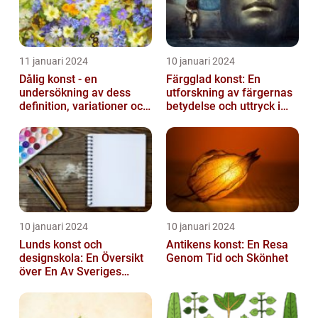
11 januari 2024
10 januari 2024
Dålig konst - en
Färgglad konst: En
undersökning av dess
utforskning av färgernas
definition, variationer och
betydelse och uttryck i
historiska betydelse
konsten
10 januari 2024
10 januari 2024
Lunds konst och
Antikens konst: En Resa
designskola: En Översikt
Genom Tid och Skönhet
över En Av Sveriges
Ledande
Utbildningsanstalter inom
Konst...