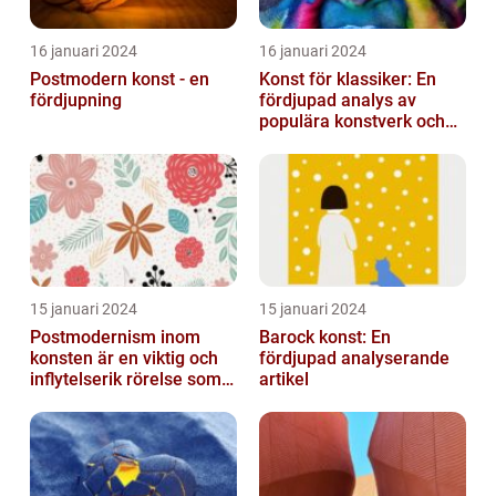
16 januari 2024
16 januari 2024
Postmodern konst - en
Konst för klassiker: En
fördjupning
fördjupad analys av
populära konstverk och
dess mätbarhet
15 januari 2024
15 januari 2024
Postmodernism inom
Barock konst: En
konsten är en viktig och
fördjupad analyserande
inflytelserik rörelse som
artikel
utmanar traditionella
normer o...