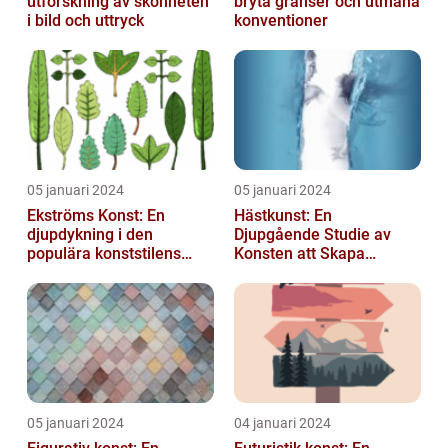
utforskning av skönheten
bryta gränser och utmana
i bild och uttryck
konventioner
05 januari 2024
05 januari 2024
Ekströms Konst: En
Hästkunst: En
djupdykning i den
Djupgående Studie av
populära konststilens
Konsten att Skapa
värld
Skönhet och Styrka
05 januari 2024
04 januari 2024