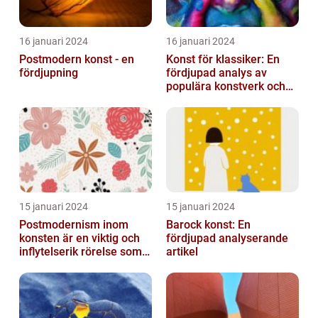
16 januari 2024
16 januari 2024
Postmodern konst - en
Konst för klassiker: En
fördjupning
fördjupad analys av
populära konstverk och
dess mätbarhet
15 januari 2024
15 januari 2024
Postmodernism inom
Barock konst: En
konsten är en viktig och
fördjupad analyserande
inflytelserik rörelse som
artikel
utmanar traditionella
normer o...