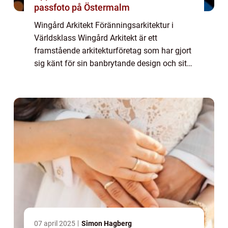
passfoto på Östermalm
Wingård Arkitekt Föränningsarkitektur i
Världsklass Wingård Arkitekt är ett
framstående arkitekturföretag som har gjort
sig känt för sin banbrytande design och sitt
innovativa tänk. Med en historia som
sträcker sig över flera decennier har Wingård
Ar...
07 april 2025
Simon Hagberg