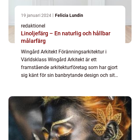
19 januari 2024
Felicia Lundin
redaktionel
Linoljefärg – En naturlig och hållbar
målarfärg
Wingård Arkitekt Föränningsarkitektur i
Världsklass Wingård Arkitekt är ett
framstående arkitekturföretag som har gjort
sig känt för sin banbrytande design och sitt
innovativa tänk. Med en historia som
sträcker sig över flera decennier har Wingård
Ar...