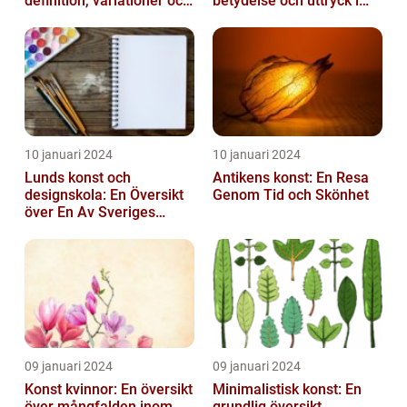
definition, variationer och
betydelse och uttryck i
historiska betydelse
konsten
10 januari 2024
10 januari 2024
Lunds konst och
Antikens konst: En Resa
designskola: En Översikt
Genom Tid och Skönhet
över En Av Sveriges
Ledande
Utbildningsanstalter inom
Konst...
09 januari 2024
09 januari 2024
Konst kvinnor: En översikt
Minimalistisk konst: En
över mångfalden inom
grundlig översikt