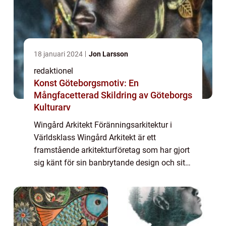
18 januari 2024
Jon Larsson
redaktionel
Konst Göteborgsmotiv: En
Mångfacetterad Skildring av Göteborgs
Kulturarv
Wingård Arkitekt Föränningsarkitektur i
Världsklass Wingård Arkitekt är ett
framstående arkitekturföretag som har gjort
sig känt för sin banbrytande design och sitt
innovativa tänk. Med en historia som
sträcker sig över flera decennier har Wingård
Ar...