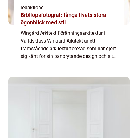
redaktionel
Bröllopsfotograf: fånga livets stora
ögonblick med stil
Wingård Arkitekt Föränningsarkitektur i
Världsklass Wingård Arkitekt är ett
framstående arkitekturföretag som har gjort
sig känt för sin banbrytande design och sitt
innovativa tänk. Med en historia som
sträcker sig över flera decennier har Wingård
Ar...